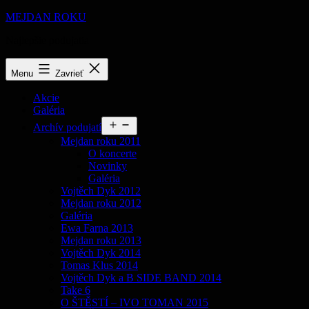
Prejsť
MEJDAN ROKU
na
Najlepšie podujatia
obsah
Menu
Zavrieť
Akcie
Galéria
Otvoriť
Archív podujatí
menu
Mejdan roku 2011
O koncerte
Novinky
Galéria
Vojtěch Dyk 2012
Mejdan roku 2012
Galéria
Ewa Farna 2013
Mejdan roku 2013
Vojtěch Dyk 2014
Tomas Klus 2014
Vojtěch Dyk a B SIDE BAND 2014
Take 6
O ŠTĚSTÍ – IVO TOMAN 2015