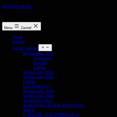
Prejsť
MEJDAN ROKU
na
Najlepšie podujatia
obsah
Menu
Zavrieť
Akcie
Galéria
Otvoriť
Archív podujatí
menu
Mejdan roku 2011
O koncerte
Novinky
Galéria
Vojtěch Dyk 2012
Mejdan roku 2012
Galéria
Ewa Farna 2013
Mejdan roku 2013
Vojtěch Dyk 2014
Tomas Klus 2014
Vojtěch Dyk a B SIDE BAND 2014
Take 6
O ŠTĚSTÍ – IVO TOMAN 2015