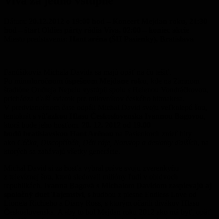
Viva za jedno vstupné
Dátum:
20.12.2012 o 19:00 hod – Koncert Mejdan roku, 21:30
hod – štart Oldies párty rádia Viva, 02:00 – koniec akcie
Miesto predstavenia:
Hant aréna (ŠH Pasienky), Bratislava
Fanúšikovia Michala Davida sa majú opäť na čo tešiť.
Po
minuloročnom úspešnom Mejdane roku
, kde na Zimnom
štadióne Ondreja Nepelu vystúpil spolu s Helenou Vondráčkovou,
prichádza ďalší sviatok pre milovníkov českého hitmakera.
V predvianočnom čase odpáli Michal David svoju veľkolepú šou,
tentokrát
s víťazkou Hlasu Československa Ivannou Bagovou
,
ktorá bude jeho hosťom.
20. 12. 2012 od 19.00
budú bratislavskou Hant Arénou
na Pasienkoch znieť hity
ako
Céčka, Discopříběh, Děti ráje, Nonstop a desiatky ďalších
, na
ktorých sa zabávajú všetky generácie.
Michal David si za hosťa vybral práve svoju zverenkyňu
z televíznej šou, ktorú sledovali milióny ľudí v obidvoch
republikách.
Ivanna Bagová s Michalom Davidom zaspievajú aj
spoločný duet Tajemství
, s hudbou z piesne Endless Love od
Lionela Richieho a Diany Ross, s ktorým očarili divákov Hlasu
Československa. A aby to bol Mejdan roku 2012 ako má byť, opäť