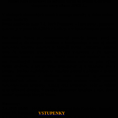
Tomáš Klus predstaví na jarnom turné so svojou Cieľovou
skupinou nový album SPOLU.
V siedmych slovenských mestách zaznejú novinky aj dobre známe
staršie pesničky.
Prvou zastávkou bude 7.4. 2019 Bratislava – Hant aréna , posledný
koncert je v pláne 16.4.2019 v Košiciach v Spoločenskom pavilóne.
Pre album Spolu je charakteristický princíp kruhu, ktorý sa
premietol aj do dizajnu bookletu a korešponduje s ním aj vizuál
koncertov, ktorého autorom je Matyáš Vorda: „Súčasťou zadania
bolo čo najmenej digitálneho hi-tech vybavenia a čo najviac
divadelne, hravo a analógovo. Snažil som sa tiež myslieť na to, že
pri Tomášových koncertoch sú dôležitou súčasťou jeho výlety
medzi divákmi, a tak je treba pristupovať aj k hľadisku ako k
javisku. Skrátka auditórium sa vizuálne prepojí s pódiom a hranice
medzi interpretom a divákom budú zmazané aj absenciou
akýchkoľvek zábran a plotov. Hlavným prvkom vizuálu jarných
koncertov budú lampióny. Naozaj veľa lampiónov. Tešiť sa môžete
aj na bábkové divadlo. Niekoľko kilometrov špagátov a stúh, tiene i
svetlo“ upresňuje Matyáš Vorda.
Koncerty:
7.4.2019 19:00
– HANT Aréna, Športová hala Pasienky, Trnavská
cesta 29, Bratislava –
VSTUPENKY
8.4.2019 19:00
– PKO Nitra, Janka Kráľa 4, 949 01 Nitra –