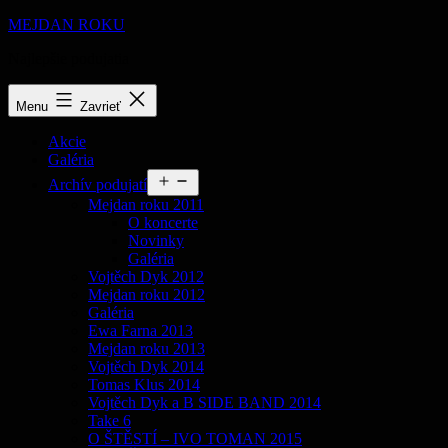
Prejsť
MEJDAN ROKU
na
Najlepšie podujatia
obsah
Menu
Zavrieť
Akcie
Galéria
Otvoriť
Archív podujatí
menu
Mejdan roku 2011
O koncerte
Novinky
Galéria
Vojtěch Dyk 2012
Mejdan roku 2012
Galéria
Ewa Farna 2013
Mejdan roku 2013
Vojtěch Dyk 2014
Tomas Klus 2014
Vojtěch Dyk a B SIDE BAND 2014
Take 6
O ŠTĚSTÍ – IVO TOMAN 2015