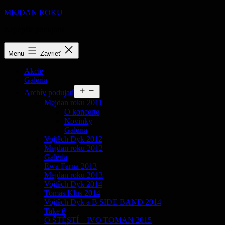
Prejsť
MEJDAN ROKU
na
Najlepšie podujatia
obsah
Menu
Zavrieť
Akcie
Galéria
Otvoriť
Archív podujatí
menu
Mejdan roku 2011
O koncerte
Novinky
Galéria
Vojtěch Dyk 2012
Mejdan roku 2012
Galéria
Ewa Farna 2013
Mejdan roku 2013
Vojtěch Dyk 2014
Tomas Klus 2014
Vojtěch Dyk a B SIDE BAND 2014
Take 6
O ŠTĚSTÍ – IVO TOMAN 2015