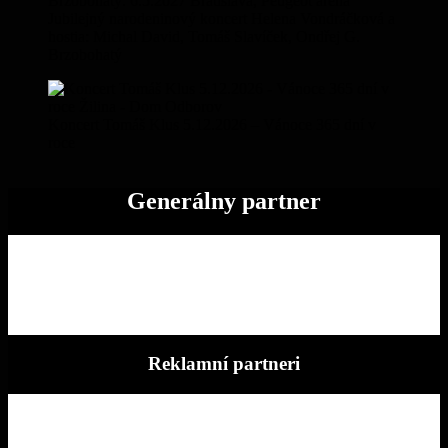
Jubilejný narodeninový koncert Helena Vondráčková a
hostia: Michal David, Tomáš Slavíček, Ondřej G.
Brzobohatý
Koncert Tomáš Klus 5.12.2026 – Vánoce 365 dní v
roce
Generálny partner
Reklamní partneri