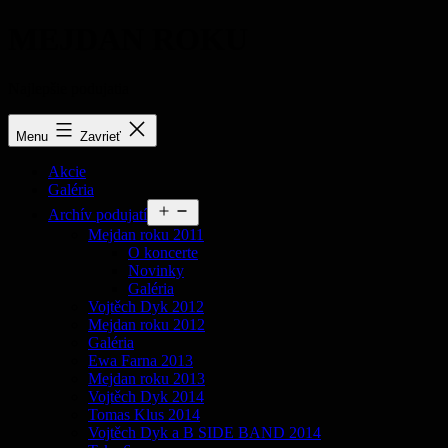
Prejsť
MEJDAN ROKU
na
obsah
Najlepšie podujatia
Menu
Zavrieť
Akcie
Galéria
Otvoriť
Archív podujatí
menu
Mejdan roku 2011
O koncerte
Novinky
Galéria
Vojtěch Dyk 2012
Mejdan roku 2012
Galéria
Ewa Farna 2013
Mejdan roku 2013
Vojtěch Dyk 2014
Tomas Klus 2014
Vojtěch Dyk a B SIDE BAND 2014