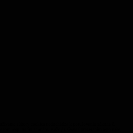
 používame súbory cookies nedochádza k porušovaniu zákona č.
om resp. tretím stranám. Každý užívateľ prezeraním tejto našej