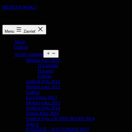
Prejsť
MEJDAN ROKU
na
Najlepšie podujatia
obsah
Menu
Zavrieť
Akcie
Galéria
Otvoriť
Archív podujatí
menu
Mejdan roku 2011
O koncerte
Novinky
Galéria
Vojtěch Dyk 2012
Mejdan roku 2012
Galéria
Ewa Farna 2013
Mejdan roku 2013
Vojtěch Dyk 2014
Tomas Klus 2014
Vojtěch Dyk a B SIDE BAND 2014
Take 6
O ŠTĚSTÍ – IVO TOMAN 2015