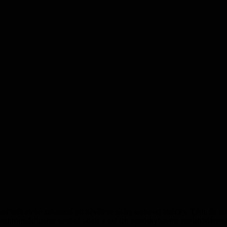
počítači alebo zariadení pri návšteve našej webovej stránky. Tým, že
zhromažďujeme osobné údaje a ani ich neposkytujeme sprostredkovateľ